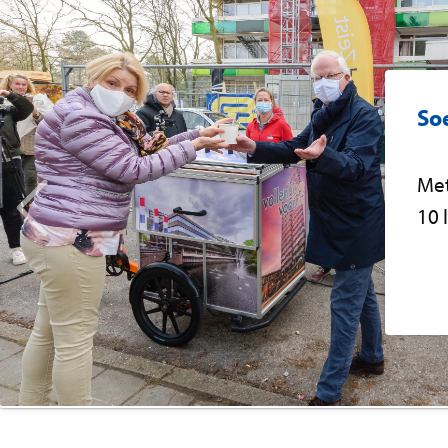
So
Met
10 