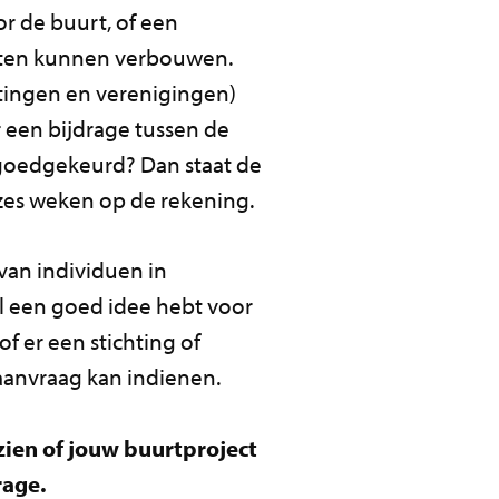
r de buurt, of een
nten kunnen verbouwen.
htingen en verenigingen)
een bijdrage tussen de
ag goedgekeurd? Dan staat de
zes weken op de rekening.
an individuen in
l een goed idee hebt voor
of er een stichting of
e aanvraag kan indienen.
 zien of jouw buurtproject
rage.